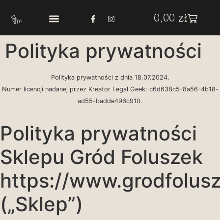
0,00
zł
Polityka prywatności
Polityka prywatności z dnia 18.07.2024.
Numer licencji nadanej przez Kreator Legal Geek:
c6d638c5-8a56-4b18-
ad55-badde496c910
.
Polityka prywatności
Sklepu Gród Foluszek
https://www.grodfolus
(„Sklep”)