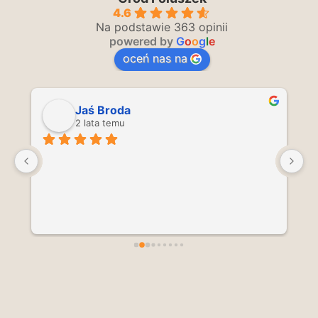
4.6
Na podstawie 363 opinii
powered by
G
o
o
g
l
e
oceń nas na
Jaś Broda
2 lata temu