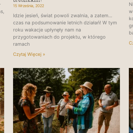
brodnickim?”
—
N
15 Września, 2022
s,
w
Idzie jesień, świat powoli zwalnia, a zatem…
k
czas na podsumowanie letnich działań! W tym
g
roku wakacje upłynęły nam na
b
przygotowaniach do projektu, w którego
C
ramach
Czytaj Więcej »