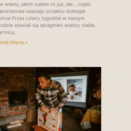
ie wiemy, jakim cudem to już, ale… część
arsztatowa naszego projektu dobiegła
ońca! Przez cztery tygodnie w naszym
rodzie stawiali się spragnieni wiedzy cieśle,
artnicy,
zytaj Więcej »