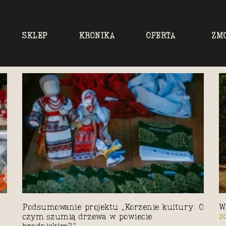
SKLEP
KRONIKA
OFERTA
ZM
Podsumowanie projektu „Korzenie kultury. O
W
20
czym szumią drzewa w powiecie