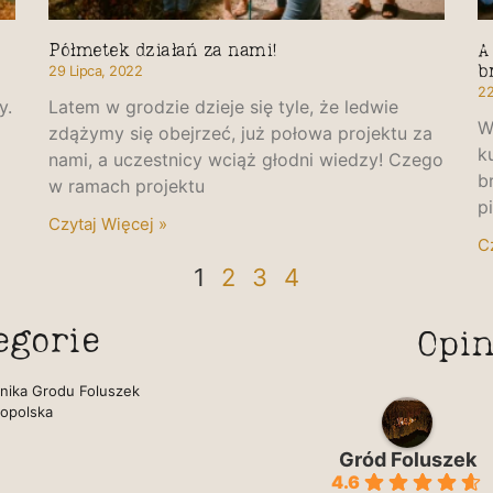
Półmetek działań za nami!
A
29 Lipca, 2022
b
22
y.
Latem w grodzie dzieje się tyle, że ledwie
W
zdążymy się obejrzeć, już połowa projektu za
k
nami, a uczestnicy wciąż głodni wiedzy! Czego
b
w ramach projektu
p
Czytaj Więcej »
C
1
2
3
4
egorie
Opin
nika Grodu Foluszek
Eliza Gudek
opolska
2 lata temu
Gród Foluszek
4.6