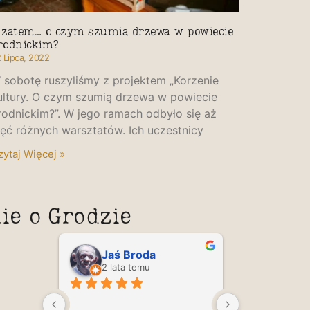
 zatem… o czym szumią drzewa w powiecie
rodnickim?
 Lipca, 2022
 sobotę ruszyliśmy z projektem „Korzenie
ultury. O czym szumią drzewa w powiecie
rodnickim?”. W jego ramach odbyło się aż
ięć różnych warsztatów. Ich uczestnicy
zytaj Więcej »
ie o Grodzie
Jaś Broda
2 lata temu
2 lata 