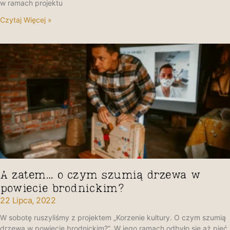
w ramach projektu
Czytaj Więcej »
A zatem… o czym szumią drzewa w
powiecie brodnickim?
22 Lipca, 2022
W sobotę ruszyliśmy z projektem „Korzenie kultury. O czym szumią
drzewa w powiecie brodnickim?”. W jego ramach odbyło się aż pięć