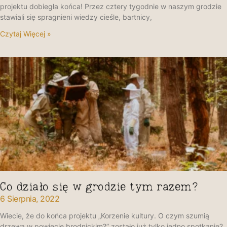
projektu dobiegła końca! Przez cztery tygodnie w naszym grodzie
stawiali się spragnieni wiedzy cieśle, bartnicy,
Czytaj Więcej »
Co działo się w grodzie tym razem?
6 Sierpnia, 2022
Wiecie, że do końca projektu „Korzenie kultury. O czym szumią
drzewa w powiecie brodnickim?” zostało już tylko jedno spotkanie?