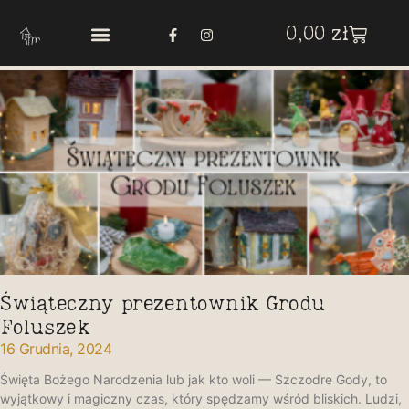
0,00
zł
Świąteczny prezentownik Grodu
Foluszek
16 Grudnia, 2024
Święta Bożego Narodzenia lub jak kto woli — Szczodre Gody, to
wyjątkowy i magiczny czas, który spędzamy wśród bliskich. Ludzi,