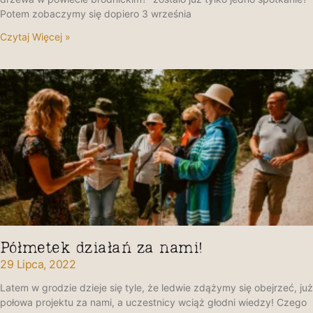
Potem zobaczymy się dopiero 3 września
Czytaj Więcej »
Półmetek działań za nami!
29 Lipca, 2022
Latem w grodzie dzieje się tyle, że ledwie zdążymy się obejrzeć, już
połowa projektu za nami, a uczestnicy wciąż głodni wiedzy! Czego