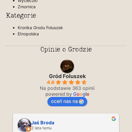
Wycieczki
Zmornica
Kategorie
Kronika Grodu Foluszek
Etnopolska
Opinie o Grodzie
Gród Foluszek
4.6
Na podstawie 363 opinii
powered by
G
o
o
g
l
e
oceń nas na
Jaś Broda
2 lata temu