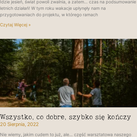
Idzie jesień, świat powoli zwalnia, a zatem… czas na podsumowanie
letnich działań! W tym roku wakacje upłynęły nam na
przygotowaniach do projektu, w którego ramach
Czytaj Więcej »
Wszystko, co dobre, szybko się kończy
20 Sierpnia, 2022
Nie wiemy, jakim cudem to już, ale… część warsztatowa naszego