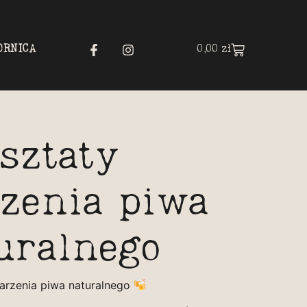
ORNICA
0,00
zł
sztaty
zenia piwa
uralnego
arzenia piwa naturalnego