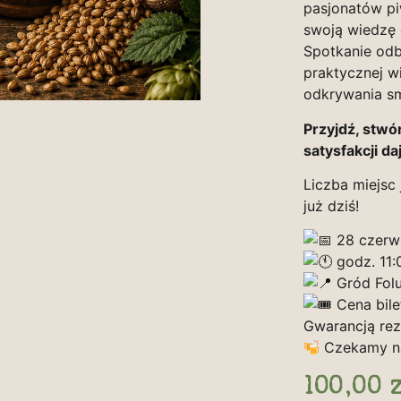
pasjonatów pi
swoją wiedzę 
Spotkanie odb
praktycznej w
odkrywania s
Przyjdź, stwór
satysfakcji d
Liczba miejsc
już dziś!
28 czerw
godz. 11:
Gród Fol
Cena bilet
Gwarancją reze
Czekamy na
100,00
z