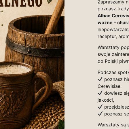
Zapraszamy na
poznasz trady
Albae Cerevis
ważne – char
niepowtarzaln
receptur, arom
Warsztaty pop
swoje zainter
do Polski piwn
Podczas spotk
poznasz his
Cerevisiae,
dowiesz się
jakości,
przejdziesz
poznasz sek
Warsztaty są 