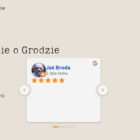
nie
ie o Grodzie
Jaś Broda
2 lata temu
2 lata 
ii