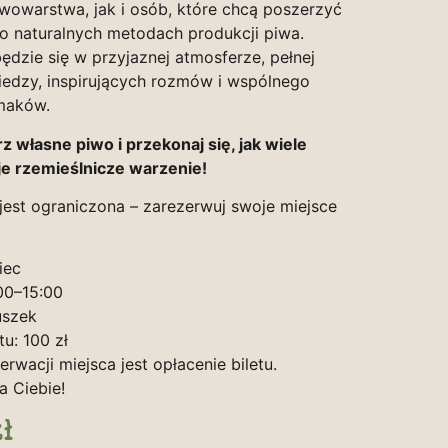
wowarstwa, jak i osób, które chcą poszerzyć
o naturalnych metodach produkcji piwa.
ędzie się w przyjaznej atmosferze, pełnej
iedzy, inspirujących rozmów i wspólnego
maków.
z własne piwo i przekonaj się, jak wiele
aje rzemieślnicze warzenie!
 jest ograniczona – zarezerwuj swoje miejsce
iec
00–15:00
uszek
u: 100 zł
rwacji miejsca jest opłacenie biletu.
 Ciebie!
ł