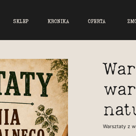
SKLEP
KRONIKA
OFERTA
ZM
War
war
nat
Warsztaty z w