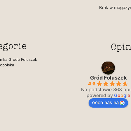
Brak w magazy
egorie
Opin
nika Grodu Foluszek
Eliza Gudek
opolska
2 lata temu
Gród Foluszek
4.6
Na podstawie 363 opin
powered by
G
o
o
g
l
e
oceń nas na