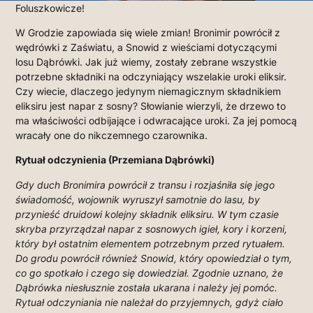
Foluszkowicze!
W Grodzie zapowiada się wiele zmian! Bronimir powrócił z
wędrówki z Zaświatu, a Snowid z wieściami dotyczącymi
losu Dąbrówki. Jak już wiemy, zostały zebrane wszystkie
potrzebne składniki na odczyniający wszelakie uroki eliksir.
Czy wiecie, dlaczego jedynym niemagicznym składnikiem
eliksiru jest napar z sosny? Słowianie wierzyli, że drzewo to
ma właściwości odbijające i odwracające uroki. Za jej pomocą
wracały one do nikczemnego czarownika.
Rytuał odczynienia (Przemiana Dąbrówki)
Gdy duch Bronimira powrócił z transu i rozjaśniła się jego
świadomość, wojownik wyruszył samotnie do lasu, by
przynieść druidowi kolejny składnik eliksiru. W tym czasie
skryba przyrządzał napar z sosnowych igieł, kory i korzeni,
który był ostatnim elementem potrzebnym przed rytuałem.
Do grodu powrócił również Snowid, który opowiedział o tym,
co go spotkało i czego się dowiedział. Zgodnie uznano, że
Dąbrówka niesłusznie została ukarana i należy jej pomóc.
Rytuał odczyniania nie należał do przyjemnych, gdyż ciało