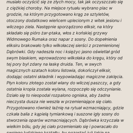
musiało oczyścić się ze złych mocy, tak jak oczyszczało się
z ciężkiej choroby. Na miejsce rytuału wybrano plac w
grodzie, na którym przygotowano krąg ze sztyletów,
otoczony dodatkowo wieńcem uplecionym z witek jesionu i
wilczego ziela. Następnie sporządzono eliksir, na który
składało się pióro żar-ptaka, włos z końskiej grzywy
Widmowego Rumaka oraz napar z sosny. Do dopełnienia
eliksiru brakowało tylko wilkołaczej sierści z przemienionej
Dąbrówki. Gdy nadeszła noc i księżyc jasno oświetlał gród
swym blaskiem, wprowadzono wilkołaka do kręgu, który od
tej pory był zdany na łaskę druida. Ten, w swych
magicznych szatach koloru listowia, dokończył eliksir,
dodając ostatni składnik i wypowiadając magiczne zaklęcia.
Płyn koloru złotego został wlany do wilczej paszczy, a gdy
ostatnia kropla została wylana, rozpoczęło się odczynianie.
Działo się to nieopodal rozpalono ogniska, aby żadna
nieczysta dusza nie weszła w przemieniające się ciało.
Przygotowano również łaźnię na rytuał wzmacniający, gdzie
czkała balia z kąpielą tymiankową i suszone igły sosny do
stworzenia oparów wzmacniających. Dąbrówka krzyczała w
wielkim bólu, gdy jej ciało przemieniało się i powracało do
swojego ludzkiego kształtu, by pozostać już takie na