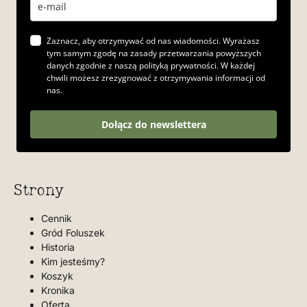
Zaznacz, aby otrzymywać od nas wiadomości. Wyrażasz
tym samym zgodę na zasady przetwarzania powyższych
danych zgodnie z naszą polityką prywatności. W każdej
chwili możesz zrezygnować z otrzymywania informacji od
nas.
Dołącz do newslettera
Strony
Cennik
Gród Foluszek
Historia
Kim jesteśmy?
Koszyk
Kronika
Oferta